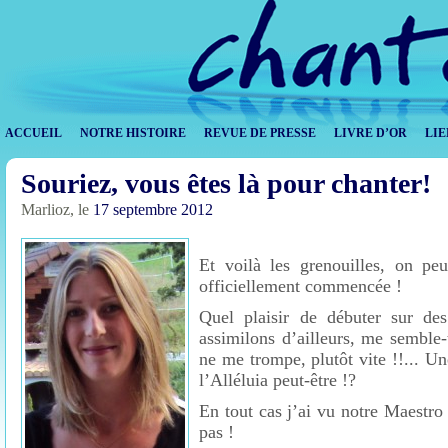
ACCUEIL
NOTRE HISTOIRE
REVUE DE PRESSE
LIVRE D’OR
LIE
Souriez, vous êtes là pour chanter!
Marlioz, le
17 septembre 2012
Et voilà les grenouilles, on peu
officiellement commencée !
Quel plaisir de débuter sur de
assimilons d’ailleurs, me semble-t
ne me trompe, plutôt vite !!... U
l’Alléluia peut-être !?
En tout cas j’ai vu notre Maestro
pas !