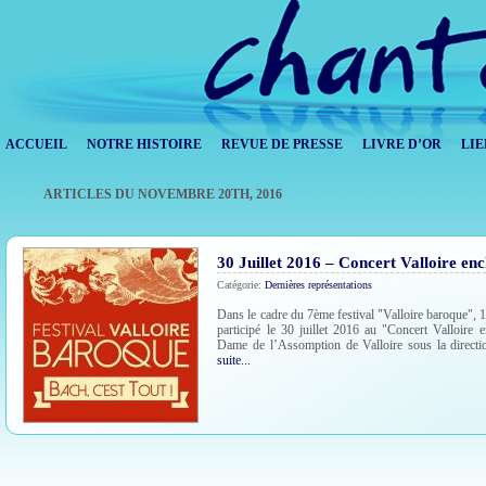
ACCUEIL
NOTRE HISTOIRE
REVUE DE PRESSE
LIVRE D’OR
LIE
ARTICLES DU NOVEMBRE 20TH, 2016
30 Juillet 2016 – Concert Valloire en
Catégorie:
Dernières représentations
Dans le cadre du 7ème festival "Valloire baroque", 
participé le 30 juillet 2016 au "Concert Valloire 
Dame de l’Assomption de Valloire sous la directi
suite...